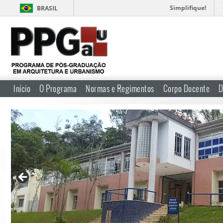
Simplifique!
BRASIL
Início
O Programa
Normas e Regimentos
Corpo Docente
D